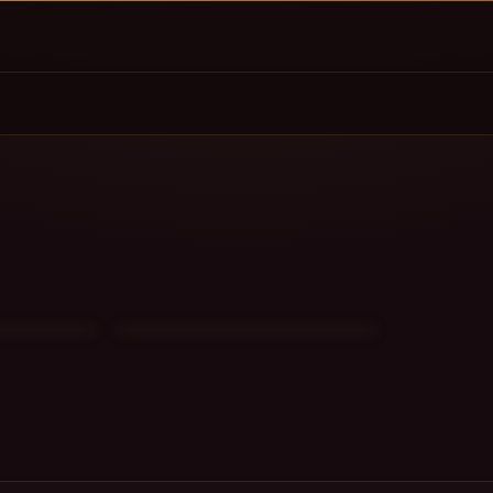
Możliwy duet
Nisko
18
27