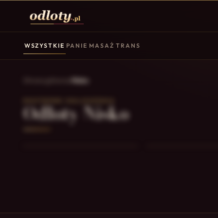
WSZYSTKIE
PANIE
MASAŻ
TRANS
Strona główna
/
Nisko
DOSTĘPNE OGŁOSZENIA
Odloty Nisko
Dagmara
Agatka
Nisko
Nisko
27